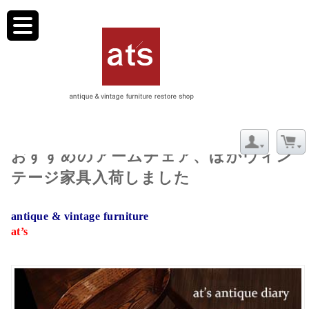
toggle
navigation
9/6(【新着】敬老の日のプレゼントに
おすすめのアームチェア、ほかヴィン
テージ家具入荷しました
a
ntique & vintage furniture
at’s