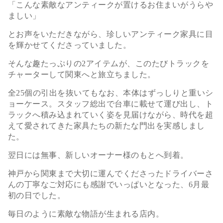
「こんな素敵なアンティークが置けるお住まいがうらや
ましい」
とお声をいただきながら、珍しいアンティーク家具に目
を輝かせてくださっていました。
そんな趣たっぷりの2アイテムが、このたびトラックを
チャーターして関東へと旅立ちました。
全25個の引出を抜いてもなお、本体はずっしりと重いシ
ョーケース。スタッフ総出で台車に載せて運び出し、ト
ラックへ積み込まれていく姿を見届けながら、時代を超
えて愛されてきた家具たちの新たな門出を実感しまし
た。
翌日には無事、新しいオーナー様のもとへ到着。
神戸から関東まで大切に運んでくださったドライバーさ
んの丁寧なご対応にも感謝でいっぱいとなった、6月最
初の日でした。
毎日のように素敵な物語が生まれる店内。