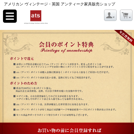
アメリカン ヴィンテージ・英国 アンティーク家具販売ショップ
toggle
navigation