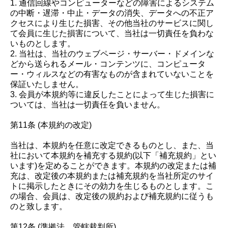
1. 通信回線やコンピューターなどの障害によるシステム
の中断・遅滞・中止・データの消失、データへの不正ア
クセスにより生じた損害、その他当社のサービスに関し
て会員に生じた損害について、当社は一切責任を負わな
いものとします。
2. 当社は、当社のウェブページ・サーバー・ドメインな
どから送られるメール・コンテンツに、コンピュータ
ー・ウィルスなどの有害なものが含まれていないことを
保証いたしません。
3. 会員が本規約等に違反したことによって生じた損害に
ついては、当社は一切責任を負いません。
第11条 (本規約の改定)
当社は、本規約を任意に改定できるものとし、また、当
社において本規約を補充する規約(以下「補充規約」とい
います)を定めることができます。本規約の改定または補
充は、改定後の本規約または補充規約を当社所定のサイ
トに掲示したときにその効力を生じるものとします。こ
の場合、会員は、改定後の規約および補充規約に従うも
のと致します。
第12条 (準拠法、管轄裁判所)