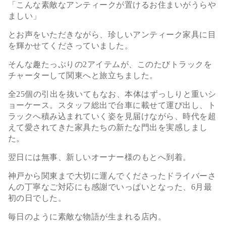
「こんな素敵なアンティークが置けるお住まいがうらや
ましい」
とお声をいただきながら、珍しいアンティーク家具に目
を輝かせてくださっていました。
そんな趣たっぷりの2アイテムが、このたびトラックを
チャーターして関東へと旅立ちました。
全25個の引出を抜いてもなお、本体はずっしりと重いシ
ョーケース。スタッフ総出で台車に載せて運び出し、ト
ラックへ積み込まれていく姿を見届けながら、時代を超
えて愛されてきた家具たちの新たな門出を実感しまし
た。
翌日には無事、新しいオーナー様のもとへ到着。
神戸から関東まで大切に運んでくださったドライバーさ
んの丁寧なご対応にも感謝でいっぱいとなった、6月最
初の日でした。
毎日のように素敵な物語が生まれる店内。