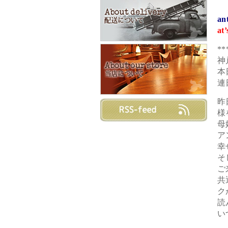
an
at’
**
神
本
連
昨
様
母
ア
幸
そ
ご
共
ク
読
い