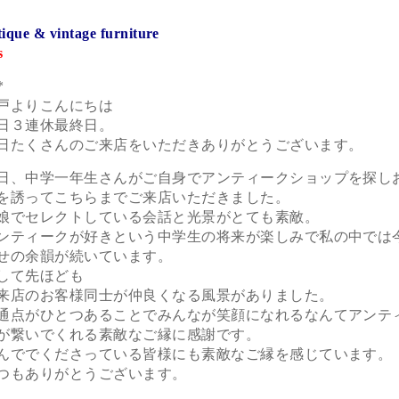
tique & vintage furniture
s
*
戸よりこんにちは
日３連休最終日。
日たくさんのご来店をいただきありがとうございます。
日、中学一年生さんがご自身でアンティークショップを探し
を誘ってこちらまでご来店いただきました。
娘でセレクトしている会話と光景がとても素敵。
ンティークが好きという中学生の将来が楽しみで私の中では
せの余韻が続いています。
して先ほども
来店のお客様同士が仲良くなる風景がありました。
通点がひとつあることでみんなが笑顔になれるなんてアンテ
が繋いでくれる素敵なご縁に感謝です。
んででくださっている皆様にも素敵なご縁を感じています。
つもありがとうございます。