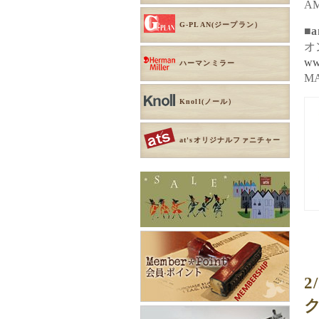
AM
G-PLAN(ジープラン）
■a
オ
ww
ハーマンミラー
MA
Knoll(ノール）
at'sオリジナルファニチャー