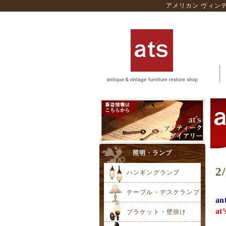
アメリカン ヴィン
照明・ランプ
ハンギングランプ
テーブル・デスクランプ
an
at’
ブラケット・壁掛け