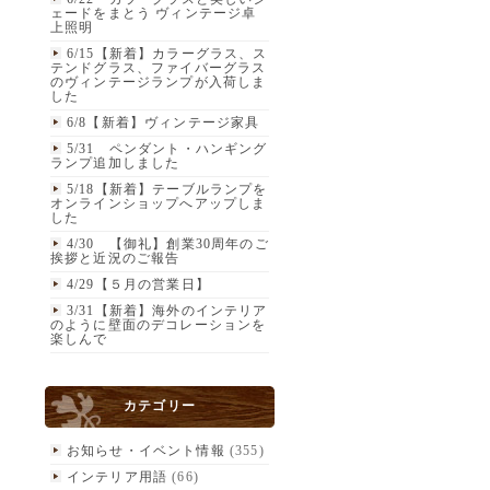
ェードをまとう ヴィンテージ卓
上照明
6/15【新着】カラーグラス、ス
テンドグラス、ファイバーグラス
のヴィンテージランプが入荷しま
した
6/8【新着】ヴィンテージ家具
5/31 ペンダント・ハンギング
ランプ追加しました
5/18【新着】テーブルランプを
オンラインショップへアップしま
した
4/30 【御礼】創業30周年のご
挨拶と近況のご報告
4/29【５月の営業日】
3/31【新着】海外のインテリア
のように壁面のデコレーションを
楽しんで
カテゴリー
お知らせ・イベント情報
(355)
インテリア用語
(66)