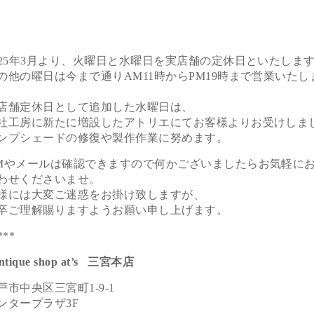
025年3月より、
火曜日と水曜日を実店舗の定休日といたしま
の他の曜日は今まで通りAM11時からPM19時まで営業いた
し
。
店舗定休日として追加した水曜日は、
社工房に新たに増設したアトリエにてお客様よりお受けしま
ンプシェードの修復や製作作業に努めます。
Mやメールは確認できますので何かございましたらお気軽に
わせくださいませ。
様には大変ご迷惑をお掛け致しますが、
卒ご理解賜りますようお願い申し上げます。
***
ntique shop at’s 三宮本店
戸市中央区三宮町1-9-1
ンタープラザ3F