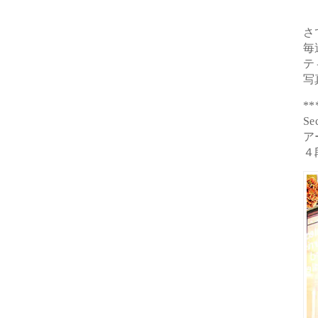
さ
毎
テ
写
**
Se
ア
４