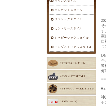
ル
モダンスタイル
エレガントスタイル
クラシックスタイル
2
そ
カントリースタイル
す
実
シャビーシックスタイル
自
ラ
インダストリアルスタイル
D
合
DREXEL(ドレクセル）
皆
何
ERCOL(アーコール）
**
■a
HEYWOOD WAKE FIELD
神
LANE(レーン）
セ