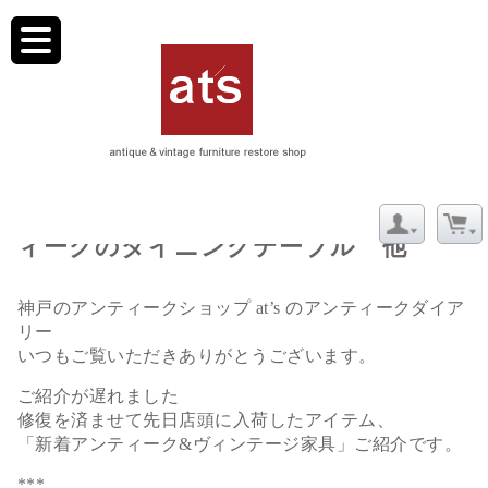
toggle
navigation
11/28【新着】2480㎜まで伸びるアンテ
ィークのダイニングテーブル 他
神戸のアンティークショップ at’s のアンティークダイア
リー
いつもご覧いただきありがとうございます。
ご紹介が遅れました
修復を済ませて先日店頭に入荷したアイテム、
「新着アンティーク&ヴィンテージ家具」ご紹介です。
***