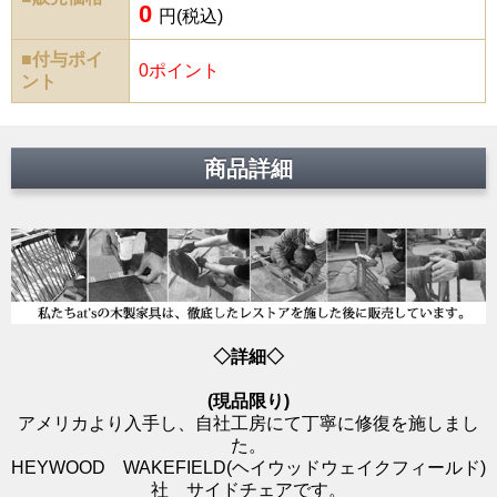
0
円(税込)
■付与ポイ
0ポイント
ント
商品詳細
◇詳細◇
(現品限り)
アメリカより入手し、自社工房にて丁寧に修復を施しまし
た。
HEYWOOD WAKEFIELD(ヘイウッドウェイクフィールド)
社 サイドチェアです。