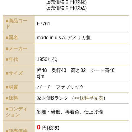
販売価格 0 円(税抜)
販売価格 0 円(税込)
■商品コー
F7761
ド
■国名
made in u.s.a. アメリカ製
■メーカー
■年代
1950年代
幅48 奥行43 高さ82 シート高48
■サイズ
cjm
■材質
バーチ ファブリック
■送料
家財便Bランク （
>>送料早見表
）
■コンディ
剝離・研磨、再着色、仕上げ瑞
ション
0
円(税抜)
■販売価格