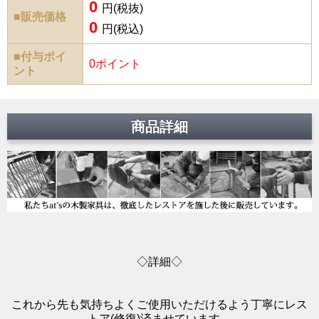
0
円(税抜)
■販売価格
0
円(税込)
■付与ポイ
0ポイント
ント
商品詳細
◇詳細◇
これから先も気持ちよくご使用いただけるよう丁寧にレス
トア(修復)済ませています。