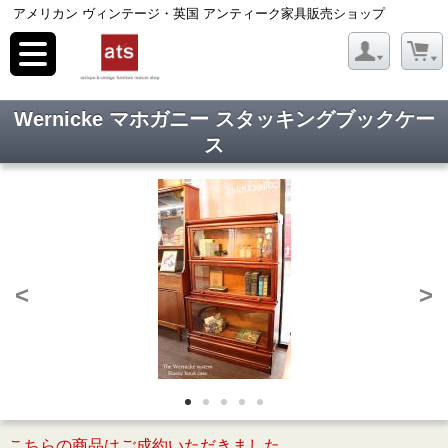
アメリカン ヴィンテージ・英国 アンティーク家具販売ショップ
toggle
navigation
Wernicke マホガニー スタッキングブックケー
ス
<
>
こちらの商品はご成約いただきました。