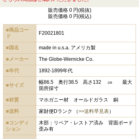
販売価格 0 円(税抜)
販売価格 0 円(税込)
■商品コー
F20021801
ド
■国名
made in u.s.a. アメリカ製
■メーカー
The Globe-Wernicke Co.
■年代
1892-1899年代
幅86.5 奥行38.5 高さ132 ㎝ 最大
■サイズ
箇所採寸
■材質
マホガニー材 オールドガラス 銅
■送料
家財便Dランク （
>>送料早見表
）
■コンディ
木部：リペア・レストア済み 背面ボード
ション
歪み有