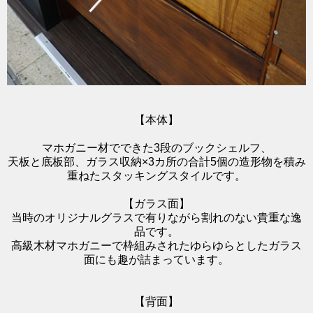
【本体】
マホガニー材でできた3段のブックシェルフ、
天板と底板部、ガラス収納×3カ所の合計5個の造形物を積み
重ねたスタッキングスタイルです。
【ガラス面】
当時のオリジナルグラスで有りながら割れのない貴重な逸
品です。
高級木材マホガニーで枠組みされたゆらゆらとしたガラス
面にも趣が詰まっています。
【背面】