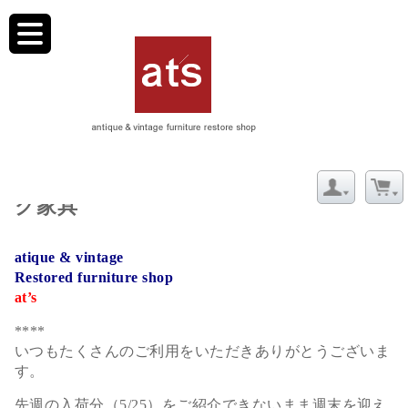
toggle
navigation
6/1【新着】ヴィンテージ＆アンティー
ク家具
atique & vintage
Restored furniture shop
at’s
****
いつもたくさんのご利用をいただきありがとうございま
す。
先週の入荷分（5/25）をご紹介できないまま週末を迎え