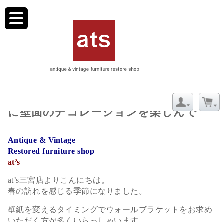
toggle
navigation
3/31【新着】海外のインテリアのよう
に壁面のデコレーションを楽しんで
Antique & Vintage
Restored furniture shop
at’s
at’s三宮店よりこんにちは。
春の訪れを感じる季節になりました。
壁紙を変えるタイミングでウォールブラケットをお求め
いただく方が多くいらっしゃいます。