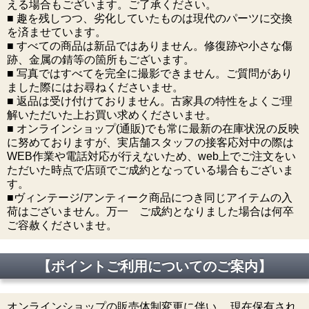
える場合もございます。ご了承ください。
■ 趣を残しつつ、劣化していたものは現代のパーツに交換
を済ませています。
■ すべての商品は新品ではありません。修復跡や小さな傷
跡、金属の錆等の箇所もございます。
■ 写真ではすべてを完全に撮影できません。ご質問があり
ました際にはお尋ねくださいませ。
■ 返品は受け付けておりません。古家具の特性をよくご理
解いただいた上お買い求めくださいませ。
■ オンラインショップ(通販)でも常に最新の在庫状況の反映
に努めておりますが、実店舗スタッフの接客応対中の際は
WEB作業や電話対応が行えないため、web上でご注文をい
ただいた時点で店頭でご成約となっている場合もございま
す。
■ヴィンテージ/アンティーク商品につき同じアイテムの入
荷はございません。万一 ご成約となりました場合は何卒
ご容赦くださいませ。
【ポイントご利用についてのご案内】
オンラインショップの販売体制変更に伴い、 現在保有され