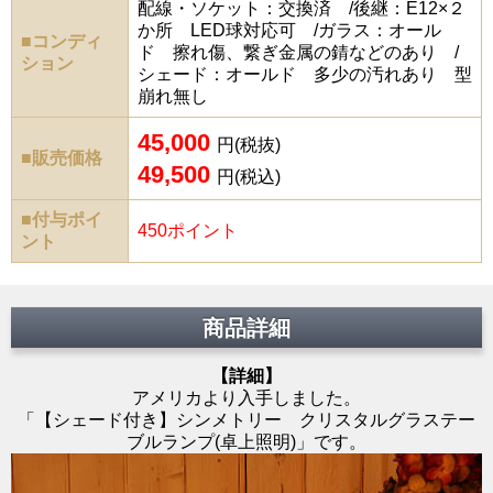
配線・ソケット：交換済 /後継：E12×２
か所 LED球対応可 /ガラス：オール
■コンディ
ド 擦れ傷、繋ぎ金属の錆などのあり /
ション
シェード：オールド 多少の汚れあり 型
崩れ無し
45,000
円(税抜)
■販売価格
49,500
円(税込)
■付与ポイ
450ポイント
ント
商品詳細
【詳細】
アメリカより入手しました。
「【シェード付き】シンメトリー クリスタルグラステー
ブルランプ(卓上照明)」です。