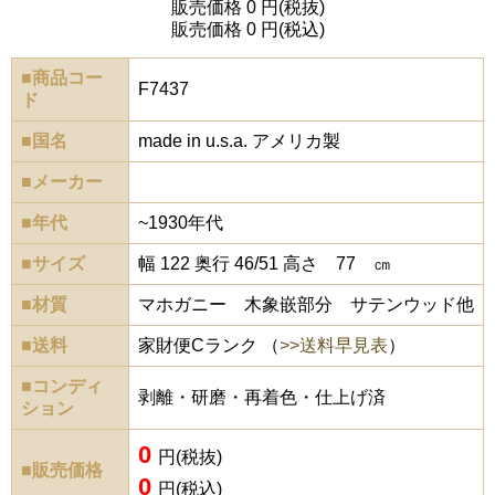
販売価格 0 円(税抜)
販売価格 0 円(税込)
■商品コー
F7437
ド
■国名
made in u.s.a. アメリカ製
■メーカー
■年代
~1930年代
■サイズ
幅 122 奥行 46/51 高さ 77 ㎝
■材質
マホガニー 木象嵌部分 サテンウッド他
■送料
家財便Cランク （
>>送料早見表
）
■コンディ
剥離・研磨・再着色・仕上げ済
ション
0
円(税抜)
■販売価格
0
円(税込)