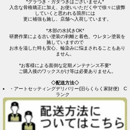
*グラつき・ガタつきはございません*
入念な骨格矯正に加え、お使いいただく中で徐々に疲弊
していくと思われる箇所には
更に補強も施し、店舗へ入荷しています。
*木部の水拭きOK*
研磨作業による古い塗装の剥離と着色、ウレタン塗装を
施していますので
お水を溢した時も安心、輪染みに悩まされることもあり
ません。
*お客様による面倒な定期メンテナンス不要*
ご購入後のワックスがけ等は必要ありません。
◇配送方法◇
・アートセッティングデリバリー(旧らくらく家財便) C
ランク