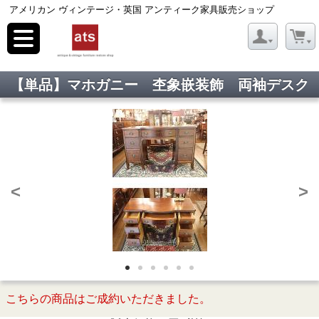
アメリカン ヴィンテージ・英国 アンティーク家具販売ショップ
toggle
navigation
【単品】マホガニー 杢象嵌装飾 両袖デスク
<
>
こちらの商品はご成約いただきました。