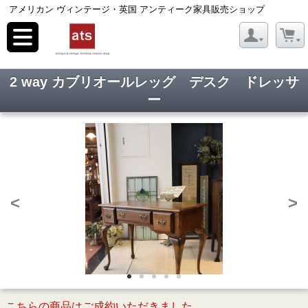
アメリカン ヴィンテージ・英国 アンティーク家具販売ショップ
toggle
navigation
2 way カブリオールレッグ デスク ドレッサ
ー
<
>
こちらの商品はご成約いただきました。