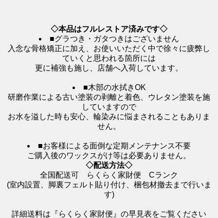
◇本品はフルレストア済みです◇
■グラつき・ガタつきはございません
入念な骨格矯正に加え、お使いいただく中で徐々に疲弊し
ていくと思われる箇所には
更に補強も施し、店舗へ入荷しています。
■木部の水拭きOK
研磨作業による古い塗装の剥離と着色、ウレタン塗装を施
していますので
お水を溢した時も安心、輪染みに悩まされることもありま
せん。
■お客様による面倒な定期メンテナンス不要
ご購入後のワックスがけ等は必要ありません。
◇
配送方法◇
全国配送可 らくらく家財便 Cランク
(室内設置、脚裏フェルト貼り付け、梱包材撤去まで行いま
す)
詳細送料は『らくらく家財便』の早見表をご覧ください