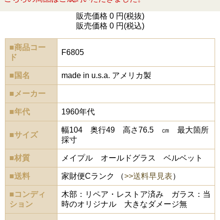
販売価格 0 円(税抜)
販売価格 0 円(税込)
■商品コー
F6805
ド
■国名
made in u.s.a. アメリカ製
■メーカー
■年代
1960年代
幅104 奥行49 高さ76.5 ㎝ 最大箇所
■サイズ
採寸
■材質
メイプル オールドグラス ベルベット
■送料
家財便Cランク （
>>送料早見表
）
■コンディ
木部：リペア・レストア済み ガラス：当
ション
時のオリジナル 大きなダメージ無