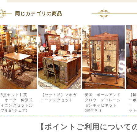
同じカテゴリの商品
【5点セット】英
【セット品】マホガ
英国 ボールアンド
【鍵
国 オーク 伸張式
ニーデスクセット
クロウ デコレーシ
ーボ
ダイニングセット(テ
ョンキャビネット
ー 
ーブル&4チェア)
(鍵付き!)
ット
【ポイントご利用について