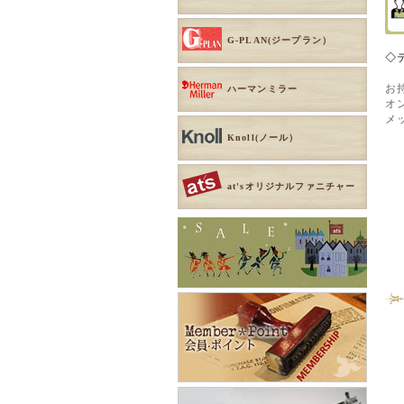
G-PLAN(ジープラン）
◇
お
ハーマンミラー
オ
メ
Knoll(ノール）
at'sオリジナルファニチャー