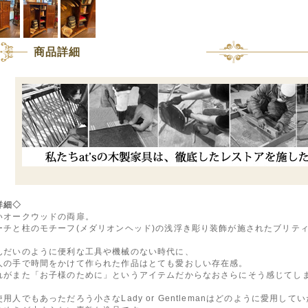
商品詳細
詳細◇
いオークウッドの両扉。
ーチと柱のモチーフ(メダリオンヘッド)の浅浮き彫り装飾が施されたブリテ
んだいのように便利な工具や機械のない時代に、
人の手で時間をかけて作られた作品はとても愛おしい存在感。
れがまた「お子様のために」というアイテムだからなおさらにそう感じてし
使用人でもあっただろう小さなLady or Gentlemanはどのように愛用し