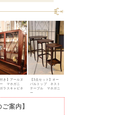
付き】アールヌ
【3点セット】オー
ー マホガニ
バルトップ ネスト
ガラスキャビネ
テーブル マホガニ
ー
のご案内】