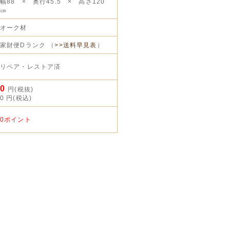
幅88 × 奥行45.5 × 高さ120
㎝
オーク材
家財便Dランク （
>>送料早見表
）
リペア・レストア済
0
円(税抜)
0
円(税込)
0ポイント