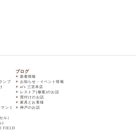
ブログ
新着情報
ランプ
お知らせ・イベント情報
け
at's 三宮本店
レストア(修復)のお話
買付けのお話
家具とお客様
(ハーマンミ
神戸のお話
クセル）
ル)
 FIELD