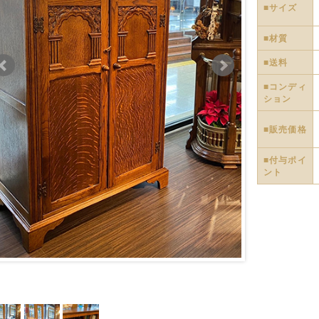
■サイズ
■材質
■送料
■コンディ
ション
■販売価格
■付与ポイ
ント