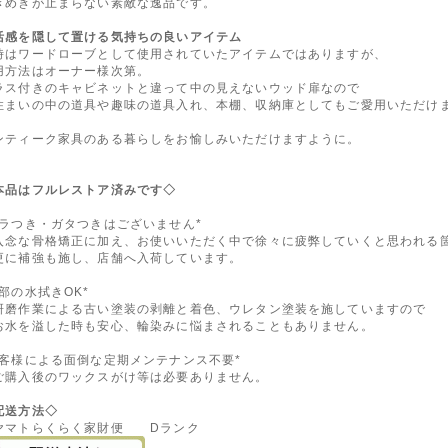
きめきが止まらない素敵な逸品です。
活感を隠して置ける気持ちの良いアイテム
時はワードローブとして使用されていたアイテムではありますが、
用方法はオーナー様次第。
ラス付きのキャビネットと違って中の見えないウッド扉なので
住まいの中の道具や趣味の道具入れ、本棚、収納庫としてもご愛用いただけ
ンティーク家具のある暮らしをお愉しみいただけますように。
本品はフルレストア済みです◇
グラつき・ガタつきはございません*
念な骨格矯正に加え、お使いいただく中で徐々に疲弊していくと思われる
に補強も施し、店舗へ入荷しています。
木部の水拭きOK*
磨作業による古い塗装の剥離と着色、ウレタン塗装を施していますので
水を溢した時も安心、輪染みに悩まされることもありません。
お客様による面倒な定期メンテナンス不要*
購入後のワックスがけ等は必要ありません。
配送方法◇
ヤマトらくらく家財便 Dランク