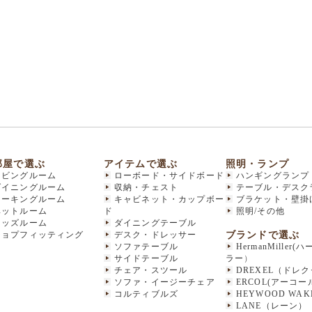
部屋で選ぶ
アイテムで選ぶ
照明・ランプ
リビングルーム
ローボード・サイドボード
ハンギングランプ
ダイニングルーム
収納・チェスト
テーブル・デスク
ワーキングルーム
キャビネット・カップボー
ブラケット・壁掛
ベットルーム
ド
照明/その他
キッズルーム
ダイニングテーブル
ブランドで選ぶ
ショプフィッティング
デスク・ドレッサー
ソファテーブル
HermanMiller
サイドテーブル
ラー
）
チェア・スツール
DREXEL（ドレ
ソファ・イージーチェア
ERCOL(アーコー
コルティブルズ
HEYWOOD WAKE
LANE（レーン）