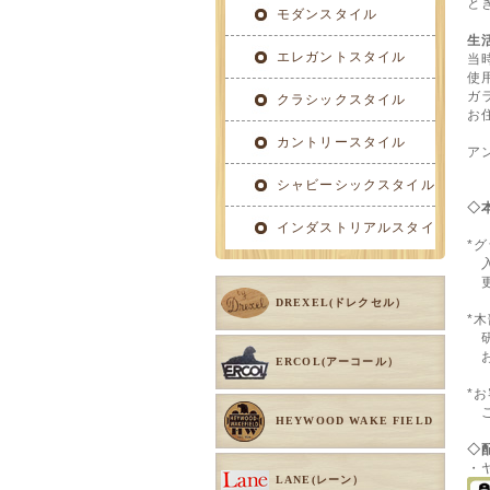
と
イル
モダンスタイル
生
エレガントスタイル
当
使
ガ
クラシックスタイル
お
カントリースタイル
ア
シャビーシックスタイル
◇
インダストリアルスタイ
*
入
ル
更
DREXEL(ドレクセル）
*
研
お
ERCOL(アーコール）
*
ご
HEYWOOD WAKE FIELD
◇
・
LANE(レーン）