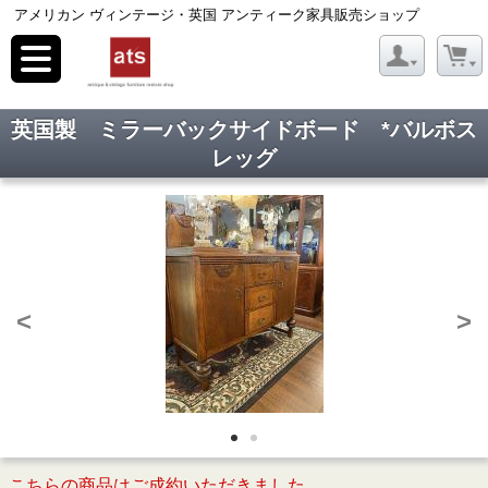
アメリカン ヴィンテージ・英国 アンティーク家具販売ショップ
toggle
navigation
英国製 ミラーバックサイドボード *バルボス
レッグ
<
>
こちらの商品はご成約いただきました。