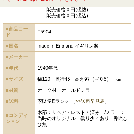
販売価格 0 円(税抜)
販売価格 0 円(税込)
■商品コー
F5904
ド
■国名
made in England イギリス製
■メーカー
■年代
1940年代
■サイズ
幅120 奥行45 高さ97（+40.5） ㎝
■材質
オーク材 オールドミラー
■送料
家財便Eランク （
>>送料早見表
）
木部：リペア・レストア済み /ミラー：
■コンディ
当時のオリジナル 曇り少々あり 割れひ
ション
び無