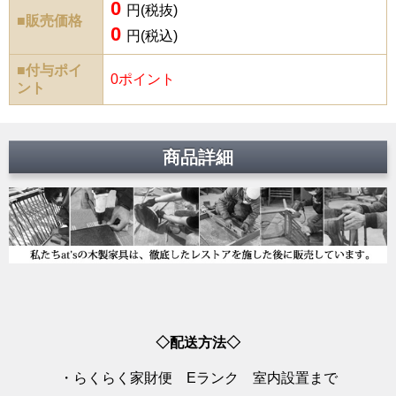
0
円(税抜)
■販売価格
0
円(税込)
■付与ポイ
0ポイント
ント
商品詳細
◇配送方法◇
・らくらく家財便 Eランク 室内設置まで