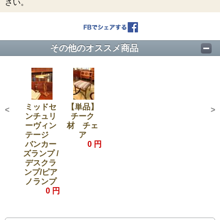
さい。
その他のオススメ商品
ミッドセ
【単品】
<
>
ンチュリ
チーク
ーヴィン
材 チェ
テージ
ア
バンカー
0 円
ズランプ /
デスクラ
ンプ/ピア
ノランプ
0 円