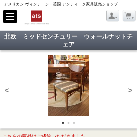
アメリカン ヴィンテージ・英国 アンティーク家具販売ショップ
toggle
navigation
北欧 ミッドセンチュリー ウォールナットチ
ェア
<
>
こちらの商品はご成約いただきました。