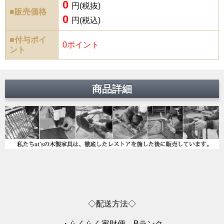
0
円(税抜)
■販売価格
0
円(税込)
■付与ポイ
0ポイント
ント
商品詳細
◇配送方法◇
・らくらく家財便 Bランク