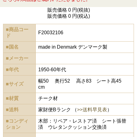
販売価格 0 円(税抜)
販売価格 0 円(税込)
■商品コー
F20032106
ド
■国名
made in Denmark デンマーク製
■メーカー
■年代
1950-60年代
幅50 奥行52 高さ83 シート高45
■サイズ
cm
■材質
チーク材
■送料
家財便Bランク （
>>送料早見表
）
■コンディ
木部：リペア・レストア済 シート張替
ション
済 ウレタンクッション交換済