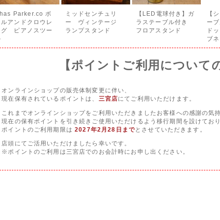
has Parker.co ボ
ミッドセンチュリ
【LED電球付き】ガ
【シ
ウルアンドクロウレ
ー ヴィンテージ
ラステーブル付き
ーブ
ッグ ピアノスツー
ランプスタンド
フロアスタンド
ドッ
ル
ブネ
【ポイントご利用について
オンラインショップの販売体制変更に伴い、
現在保有されているポイントは、
三宮店
にてご利用いただけます。
これまでオンラインショップをご利用いただきましたお客様への感謝の気
現在の保有ポイントを引き続きご使用いただけるよう移行期間を設けてお
ポイントのご利用期限は
2027年2月28日まで
とさせていただきます。
店頭にてご活用いただけましたら幸いです。
※ポイントのご利用は三宮店でのお会計時にお申し出ください。