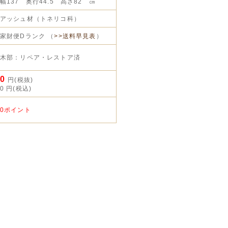
幅137 奥行44.5 高さ82 ㎝
アッシュ材（トネリコ科）
家財便Dランク （
>>送料早見表
）
木部：リペア・レストア済
0
円(税抜)
0
円(税込)
0ポイント