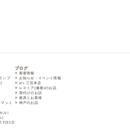
ブログ
新着情報
ランプ
お知らせ・イベント情報
け
at's 三宮本店
レストア(修復)のお話
買付けのお話
家具とお客様
(ハーマンミ
神戸のお話
クセル）
ル)
 FIELD