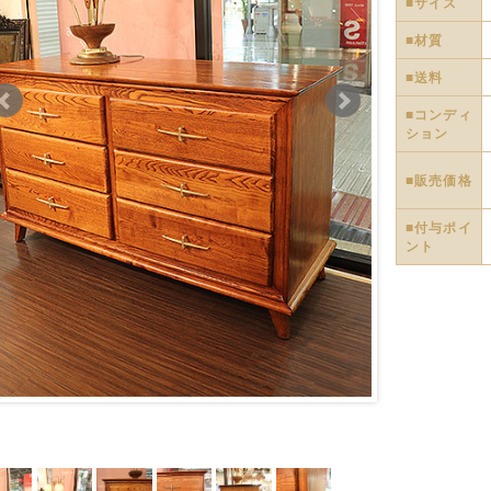
■サイズ
■材質
■送料
■コンディ
ション
■販売価格
■付与ポイ
ント