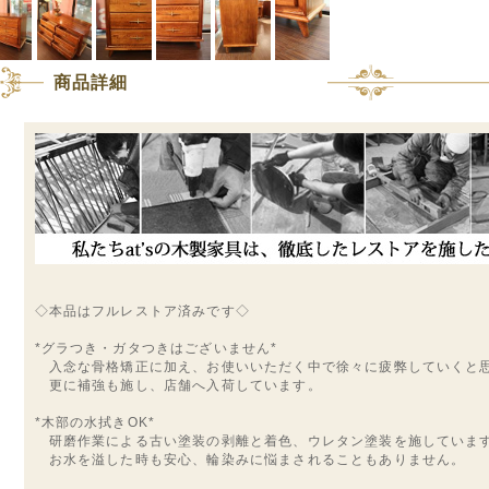
商品詳細
◇本品はフルレストア済みです◇
*グラつき・ガタつきはございません*
入念な骨格矯正に加え、お使いいただく中で徐々に疲弊していくと
更に補強も施し、店舗へ入荷しています。
*木部の水拭きOK*
研磨作業による古い塗装の剥離と着色、ウレタン塗装を施していま
お水を溢した時も安心、輪染みに悩まされることもありません。