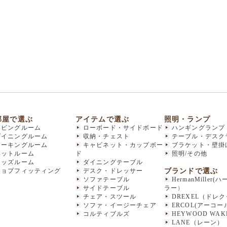
部屋で選ぶ
アイテムで選ぶ
照明・ランプ
リビングルーム
ローボード・サイドボード
ハンギングランプ
ダイニングルーム
収納・チェスト
テーブル・デスク
ワーキングルーム
キャビネット・カップボー
ブラケット・壁掛
ベットルーム
ド
照明/その他
キッズルーム
ダイニングテーブル
ブランドで選ぶ
ショプフィッティング
デスク・ドレッサー
ソファテーブル
HermanMiller
サイドテーブル
ラー
）
チェア・スツール
DREXEL（ドレ
ソファ・イージーチェア
ERCOL(アーコー
コルティブルズ
HEYWOOD WAKE
LANE（レーン）