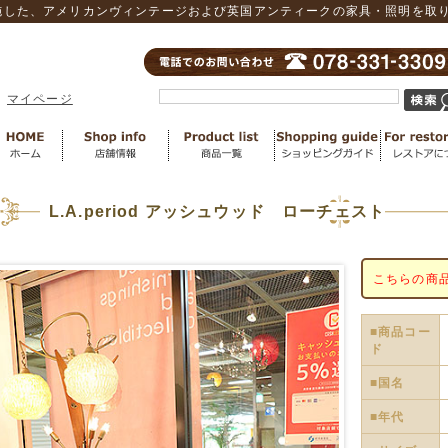
した、アメリカンヴィンテージおよび英国アンティークの家具・照明を取り扱
マイページ
L.A.period アッシュウッド ローチェスト
こちらの商
■商品コー
ド
■国名
■年代