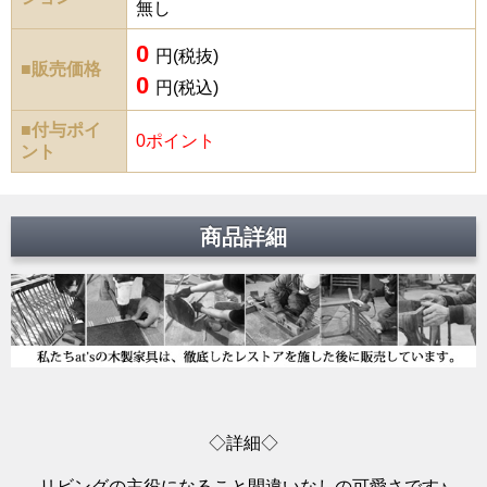
無し
0
円(税抜)
■販売価格
0
円(税込)
■付与ポイ
0ポイント
ント
商品詳細
◇詳細◇
リビングの主役になること間違いなしの可愛さです♪