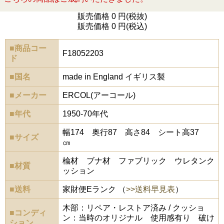
販売価格 0 円(税抜)
販売価格 0 円(税込)
■商品コー
F18052203
ド
■国名
made in England イギリス製
■メーカー
ERCOL(アーコール)
■年代
1950-70年代
幅174 奥行87 高さ84 シート高37
■サイズ
㎝
楡材 ブナ材 ファブリック ウレタンク
■材質
ッション
■送料
家財便Eランク （
>>送料早見表
）
木部：リペア・レストア済み / クッショ
■コンディ
ン：当時のオリジナル 使用感有り 破け
ション