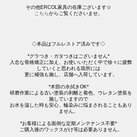
その他ERCOL家具の在庫ございます☆
こちら
からご覧くださいませ。
◇本品はフルレストア済みです◇
*グラつき・ガタつきはございません*
入念な骨格矯正に加え、お使いいただく中で徐々に疲弊
していくと思われる箇所には
更に補強も施し、店舗へ入荷しています。
*木部の水拭きOK*
研磨作業による古い塗装の剥離と着色、ウレタン塗装を
施していますので
お水を溢した時も安心、輪染みに悩まされることもあり
ません。
*お客様による面倒な定期メンテナンス不要*
ご購入後のワックスがけ等は必要ありません。