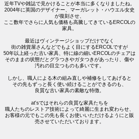
近年TVや雑誌で見かけることが本当に多くなりましたね。
2004年に英国のデザイナー、マーガレット・ハウエル女史
が復刻させ、
ここ数年でさらに人気も価格も高騰してきているERCOLの
家具。
最近はヴィンテージショップだけでなく
街の雑貨屋さんなどでもよく目にするERCOLですが
50年以上経った古い家具、特に線の細いERCOLのチェアは
そのままの状態だとグラつきやガタつきがあったり、傷や
汚れの目立つものも多いです。
しかし、職人による木の組み直しや補修をしてあげると
その先もずっと長く使い続けることができるのも、
良質な古い家具の素敵な特徴。
at’sではそれらの良質な家具たちを
職人たちのレストア技術によって綺麗に生まれ変わらせ、
お客様の元でもこの先も長くお使いいただけるようにと販
売させていただいております。