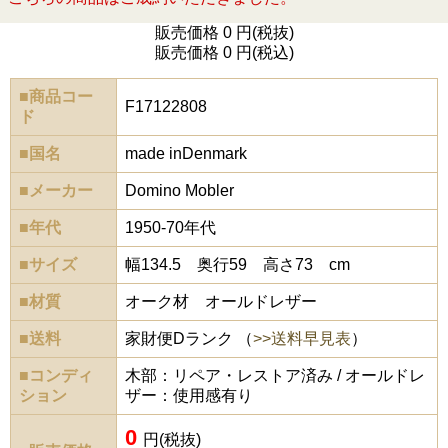
販売価格 0 円(税抜)
販売価格 0 円(税込)
■商品コー
F17122808
ド
■国名
made inDenmark
■メーカー
Domino Mobler
■年代
1950-70年代
■サイズ
幅134.5 奥行59 高さ73 cm
■材質
オーク材 オールドレザー
■送料
家財便Dランク （
>>送料早見表
）
■コンディ
木部：リペア・レストア済み / オールドレ
ション
ザー：使用感有り
0
円(税抜)