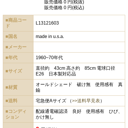
販売価格 0 円(税抜)
販売価格 0 円(税込)
■商品コー
L13121603
ド
■国名
made in u.s.a.
■メーカー
■年代
1960~70年代
直径約 43cm 高さ約 85cm 電球口径
■サイズ
E26 日本製対応品
オールドシェード 破け無 使用感有 真
■材質
鍮
■送料
宅急便Aサイズ （
>>送料早見表
）
■コンディ
配線通電確認済 良好 使用感有 ひび、
ション
かけ無し