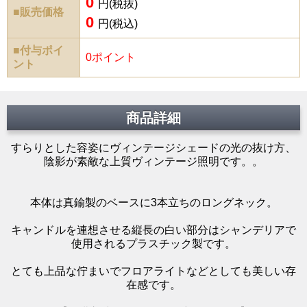
0
円(税抜)
■販売価格
0
円(税込)
■付与ポイ
0ポイント
ント
商品詳細
すらりとした容姿にヴィンテージシェードの光の抜け方、
陰影が素敵な上質ヴィンテージ照明です。。
本体は真鍮製のベースに3本立ちのロングネック。
キャンドルを連想させる縦長の白い部分はシャンデリアで
使用されるプラスチック製です。
とても上品な佇まいでフロアライトなどとしても美しい存
在感です。