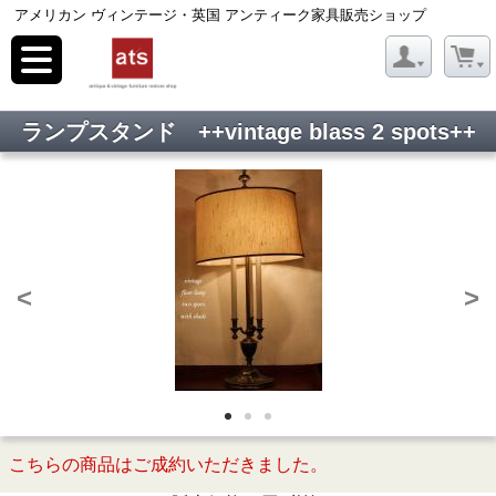
アメリカン ヴィンテージ・英国 アンティーク家具販売ショップ
toggle
navigation
ランプスタンド ++vintage blass 2 spots++
<
>
こちらの商品はご成約いただきました。