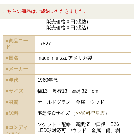
こちらの商品はご成約いただきました。
販売価格 0 円(税抜)
販売価格 0 円(税込)
■商品コー
L7827
ド
■国名
made in u.s.a. アメリカ製
■メーカー
■年代
1960年代
■サイズ
幅13 奥行13 高さ32 cm
■材質
オールドグラス 金属 ウッド
■送料
宅急便Cサイズ （
>>送料早見表
）
ソケット・配線 新調済 /口径：E26
■コンディ
LED球対応可 /ウッド・金属：傷、剥
ション