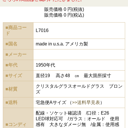
販売価格 0 円(税抜)
販売価格 0 円(税込)
■商品コー
L7016
ド
■国名
made in u.s.a. アメリカ製
■メーカー
■年代
1950年代
■サイズ
直径19 高さ48 ㎝ 最大箇所採寸
クリスタルグラスオールドグラス ブロン
■材質
ズ
■送料
宅急便Aサイズ （
>>送料早見表
）
配線・ソケット確認済 /口径：E26
LED球対応可 /ガラス：オールド 使用
■コンディ
感有 大きなダメージ無 /金属：使用感