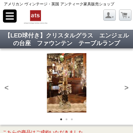
アメリカン ヴィンテージ・英国 アンティーク家具販売ショップ
toggle
navigation
【LED球付き】クリスタルグラス エンジェル
の台座 ファウンテン テーブルランプ
<
>
こちらの商品はご成約いただきました。