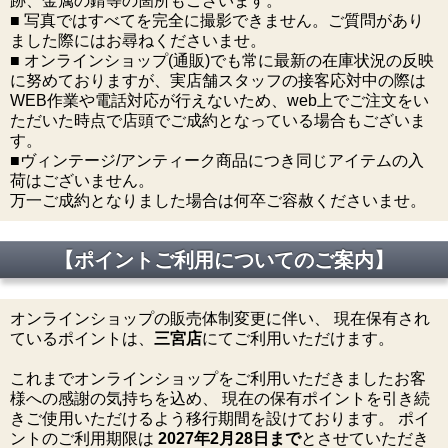
跡、金属の錆等の箇所もございます。
■ 写真ではすべてを完全に撮影できません。ご質問があり
ました際にはお尋ねくださいませ。
■ オンラインショップ(通販)でも常に最新の在庫状況の反映
に努めておりますが、実店舗スタッフの接客応対中の際は
WEB作業や電話対応が行えないため、web上でご注文をい
ただいた時点で店頭でご成約となっている場合もございま
す。
■ヴィンテージ/アンティーク商品につき同じアイテムの入
荷はございません。
万一ご成約となりました場合は何卒ご容赦くださいませ。
【ポイントご利用についてのご案内】
オンラインショップの販売体制変更に伴い、 現在保有され
ているポイントは、
三宮店
にてご利用いただけます。
これまでオンラインショップをご利用いただきましたお客
様への感謝の気持ちを込め、 現在の保有ポイントを引き続
きご使用いただけるよう移行期間を設けております。 ポイ
ントのご利用期限は
2027年2月28日まで
とさせていただき