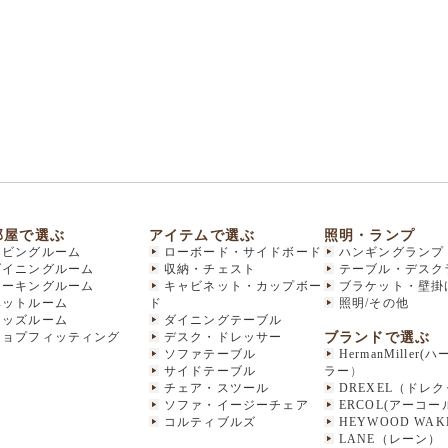
部屋で選ぶ
アイテムで選ぶ
照明・ランプ
リビングルーム
ローボード・サイドボード
ハンギングランプ
ダイニングルーム
収納・チェスト
テーブル・デスク
ワーキングルーム
キャビネット・カップボー
ブラケット・壁掛
ベットルーム
ド
照明/その他
キッズルーム
ダイニングテーブル
ブランドで選ぶ
ショプフィッティング
デスク・ドレッサー
ソファテーブル
HermanMiller
サイドテーブル
ラー
）
チェア・スツール
DREXEL（ドレ
ソファ・イージーチェア
ERCOL(アーコー
コルティブルズ
HEYWOOD WAKE
LANE（レーン）