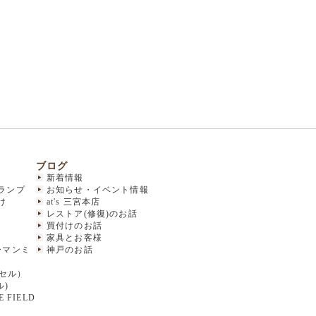
ブログ
新着情報
ランプ
お知らせ・イベント情報
け
at's 三宮本店
レストア(修復)のお話
買付けのお話
家具とお客様
(ハーマンミ
神戸のお話
クセル）
ル)
 FIELD