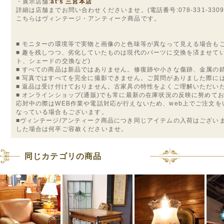
・展示店舗:
at's 三宮本店
詳細は店舗までお問い合わせくださいませ。(電話番号:078-331-3309
こちらはヴィンテージ・アンティーク商品です。
■ モニターの環境等で実物と画像のと色味等が異なって見える場合も
■ 趣を残しつつ、劣化していたものは現代のパーツに交換を済ませて
ト、シェードの交換など)
■ すべての商品は新品ではありません。修復跡や小さな傷跡、金属の
■ 写真ではすべてを完全に撮影できません。ご質問がありました際に
■ 返品は受け付けておりません。古家具の特性をよくご理解いただい
■ オンラインショップ(通販)でも常に最新の在庫状況の反映に努めて
応対中の際はWEB作業や電話対応が行えないため、web上でご注文
なっている場合もございます。
■ヴィンテージ/アンティーク商品につき同じアイテムの入荷はござい
した場合は何卒ご容赦くださいませ。
同じカテゴリの商品