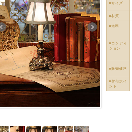
■サイズ
■材質
■送料
■コンディ
ション
■販売価格
■付与ポイ
ント