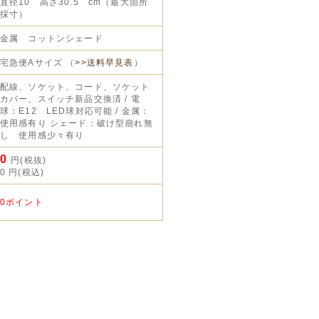
直径10 高さ30.5 cm（最大箇所
採寸）
金属 コットンシェード
宅急便Aサイズ （
>>送料早見表
）
配線、ソケット、コード、ソケット
カバー、スイッチ新品交換済 / 電
球：E12 LED球対応可能 / 金属：
使用感有り シェード：破け型崩れ無
し 使用感少々有り
0
円(税抜)
0
円(税込)
0ポイント