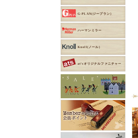
G-PLAN(ジープラン）
ハーマンミラー
Knoll(ノール）
at'sオリジナルファニチャー