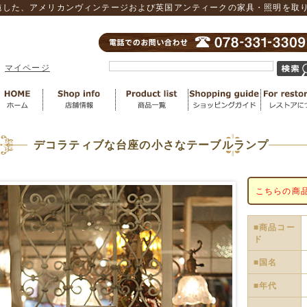
した、アメリカンヴィンテージおよび英国アンティークの家具・照明を取り扱
マイページ
デコラティブな台座の小さなテーブルランプ
こちらの商
■商品コー
ド
■国名
■年代