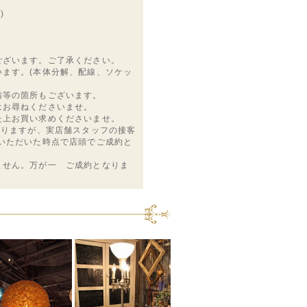
)
ございます。ご了承ください。
います。(本体分解、配線、ソケッ
錆等の箇所もございます。
はお尋ねくださいませ。
た上お買い求めくださいませ。
おりますが、実店舗スタッフの接客
をいただいた時点で店頭でご成約と
ません。万が一 ご成約となりま