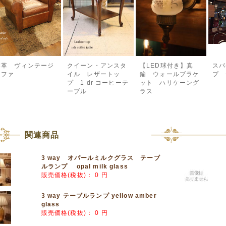
本革 ヴィンテージ
クイーン・アンスタ
【LED球付き】真
スパ
ソファ
イル レザートッ
鍮 ウォールブラケ
プ +
プ 1 dr コーヒーテ
ット ハリケーング
ーブル
ラス
関連商品
3 way オパールミルクグラス テーブ
ルランプ opal milk glass
販売価格(税抜)：
0 円
3 way テーブルランプ yellow amber
glass
販売価格(税抜)：
0 円