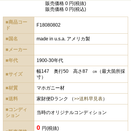
販売価格 0 円(税抜)
販売価格 0 円(税込)
■商品コー
F18080802
ド
■国名
made in u.s.a. アメリカ製
■メーカー
■年代
1900-30年代
幅147 奥行50 高さ87 ㎝（最大箇所採
■サイズ
寸）
■材質
マホガニー材
■送料
家財便Dランク （
>>送料早見表
）
■コンディ
当時のオリジナルコンディション
ション
0
円(税抜)