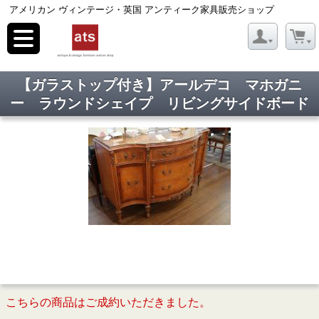
アメリカン ヴィンテージ・英国 アンティーク家具販売ショップ
toggle
navigation
【ガラストップ付き】アールデコ マホガニ
ー ラウンドシェイプ リビングサイドボード
こちらの商品はご成約いただきました。