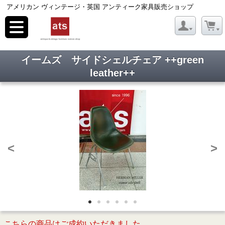
アメリカン ヴィンテージ・英国 アンティーク家具販売ショップ
toggle
navigation
イームズ サイドシェルチェア ++green
leather++
<
>
こちらの商品はご成約いただきました。