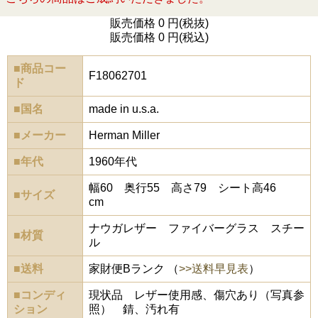
販売価格 0 円(税抜)
販売価格 0 円(税込)
■商品コー
F18062701
ド
■国名
made in u.s.a.
■メーカー
Herman Miller
■年代
1960年代
幅60 奥行55 高さ79 シート高46
■サイズ
cm
ナウガレザー ファイバーグラス スチー
■材質
ル
■送料
家財便Bランク （
>>送料早見表
）
■コンディ
現状品 レザー使用感、傷穴あり（写真参
ション
照） 錆、汚れ有