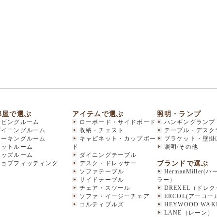
部屋で選ぶ
アイテムで選ぶ
照明・ランプ
リビングルーム
ローボード・サイドボード
ハンギングランプ
ダイニングルーム
収納・チェスト
テーブル・デスク
ワーキングルーム
キャビネット・カップボー
ブラケット・壁掛
ベットルーム
ド
照明/その他
キッズルーム
ダイニングテーブル
ブランドで選ぶ
ショプフィッティング
デスク・ドレッサー
ソファテーブル
HermanMiller
サイドテーブル
ラー
）
チェア・スツール
DREXEL（ドレ
ソファ・イージーチェア
ERCOL(アーコー
コルティブルズ
HEYWOOD WAKE
LANE（レーン）