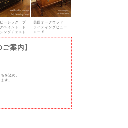
ビーシック ブ
英国オークウッド
クペイント ド
ライティングビュー
シングチェスト
ロー S
のご案内】
持ちを込め、
ります。