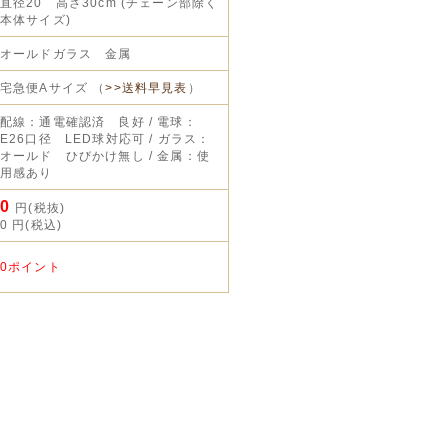
直径20 高さ30cm (チェーン部除く
本体サイズ)
オールドガラス 金属
宅急便Aサイズ （
>>送料早見表
）
配線：通電確認済 良好 / 電球：
E26口径 LED球対応可 / ガラス：
オールド ひびかけ無し / 金属：使
用感あり
0
円(税抜)
0
円(税込)
0ポイント