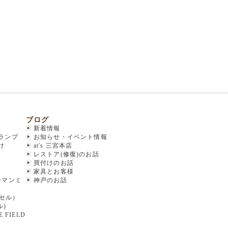
ブログ
新着情報
ランプ
お知らせ・イベント情報
け
at's 三宮本店
レストア(修復)のお話
買付けのお話
家具とお客様
(ハーマンミ
神戸のお話
クセル）
ル)
 FIELD