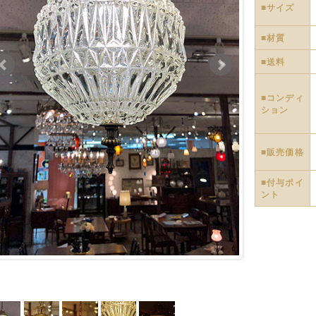
■サイズ
■材質
■送料
■コンディ
ション
■販売価格
■付与ポイ
ント