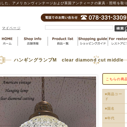
した、アメリカンヴィンテージおよび英国アンティークの家具・照明を取り扱
マイページ
ハンギングランプM clear diamond cut middle
こちらの商
■商品コー
ド
■国名
■年代