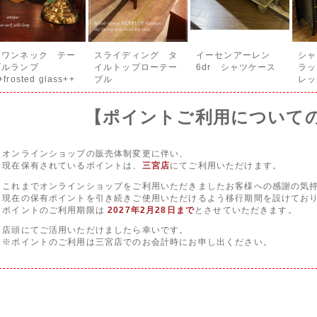
スワンネック テー
スライディング タ
イーセンアーレン
シャ
ブルランプ
イルトップローテー
6dr シャツケース
ラッ
+frosted glass++
ブル
レッ
【ポイントご利用について
オンラインショップの販売体制変更に伴い、
現在保有されているポイントは、
三宮店
にてご利用いただけます。
これまでオンラインショップをご利用いただきましたお客様への感謝の気
現在の保有ポイントを引き続きご使用いただけるよう移行期間を設けてお
ポイントのご利用期限は
2027年2月28日まで
とさせていただきます。
店頭にてご活用いただけましたら幸いです。
※ポイントのご利用は三宮店でのお会計時にお申し出ください。