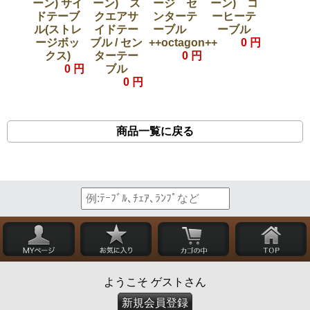
ーン) サイ
ーン) ス
ージ セ
ーン) コ
ドテーブ
クエアサ
ンターテ
ーヒーテ
ル(ストレ
イドテー
ーブル
ーブル
ージボッ
ブル / セン
++octagon++
0 円
クス)
ターテー
0 円
0 円
ブル
0 円
商品一覧に戻る
ようこそ ゲストさん
新規会員登録