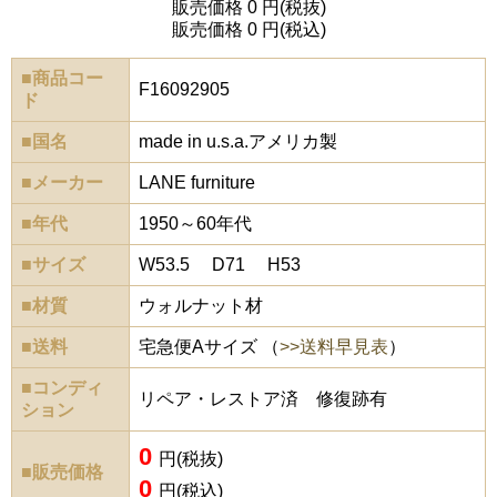
販売価格 0 円(税抜)
販売価格 0 円(税込)
■商品コー
F16092905
ド
■国名
made in u.s.a.アメリカ製
■メーカー
LANE furniture
■年代
1950～60年代
■サイズ
W53.5 D71 H53
■材質
ウォルナット材
■送料
宅急便Aサイズ （
>>送料早見表
）
■コンディ
リペア・レストア済 修復跡有
ション
0
円(税抜)
■販売価格
0
円(税込)