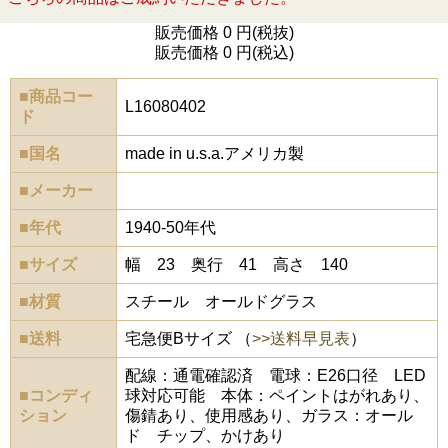
販売価格 0 円(税抜)
販売価格 0 円(税込)
■商品コー
L16080402
ド
■国名
made in u.s.a.アメリカ製
■メーカー
■年代
1940-50年代
■サイズ
幅 23 奥行 41 高さ 140
■材質
スチール オールドグラス
■送料
宅急便Bサイズ （
>>送料早見表
）
配線：通電確認済 電球：E26口径 LED
■コンディ
球対応可能 本体：ペイントはがれあり、
ション
傷錆あり、使用感あり、ガラス：オール
ド チップ、かけあり