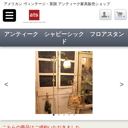
アメリカン ヴィンテージ・英国 アンティーク家具販売ショップ
toggle
navigation
アンティーク シャビーシック フロアスタン
ド
<
>
こちらの商品はご成約いただきました。