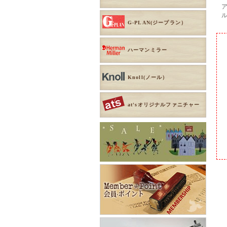
G-PLAN(ジープラン）
ハーマンミラー
Knoll(ノール）
at'sオリジナルファニチャー