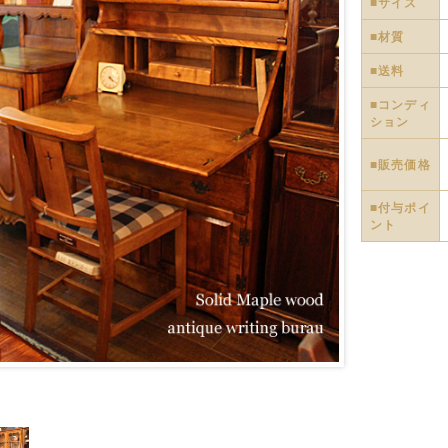
■サイズ
■材質
■送料
■コンディ
ション
■販売価格
■付与ポイ
ント