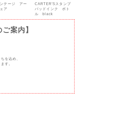
ンテージ アー
CARTER'Sスタンプ
ェア
パッドインク ボト
ル black
のご案内】
持ちを込め、
ります。