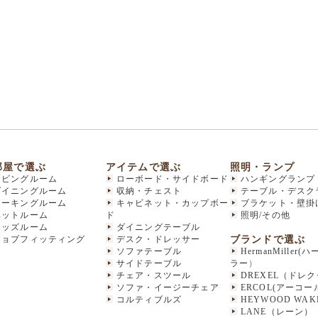
部屋で選ぶ
アイテムで選ぶ
照明・ランプ
リビングルーム
ローボード・サイドボード
ハンギングランプ
ダイニングルーム
収納・チェスト
テーブル・デスク
ワーキングルーム
キャビネット・カップボー
ブラケット・壁掛
ベットルーム
ド
照明/その他
キッズルーム
ダイニングテーブル
ブランドで選ぶ
ショプフィッティング
デスク・ドレッサー
ソファテーブル
HermanMiller
サイドテーブル
ラー
）
チェア・スツール
DREXEL（ドレ
ソファ・イージーチェア
ERCOL(アーコー
コルティブルズ
HEYWOOD WAKE
LANE（レーン）