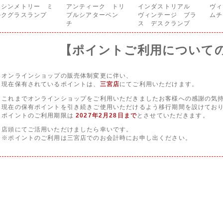
アシンメトリー ミ
アンティーク トリ
インダストリアル
ヴィ
ルクグラスランプ
プルシアターベン
ヴィンテージ ブラ
ムチ
チ
ス デスクランプ
【ポイントご利用について
オンラインショップの販売体制変更に伴い、
現在保有されているポイントは、
三宮店
にてご利用いただけます。
これまでオンラインショップをご利用いただきましたお客様への感謝の気
現在の保有ポイントを引き続きご使用いただけるよう移行期間を設けてお
ポイントのご利用期限は
2027年2月28日まで
とさせていただきます。
店頭にてご活用いただけましたら幸いです。
※ポイントのご利用は三宮店でのお会計時にお申し出ください。