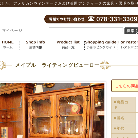
した、アメリカンヴィンテージおよび英国アンティークの家具・照明を取り扱
マイページ
メイプル ライティングビューロー
こちらの商
■商品コー
ド
■国名
■年代