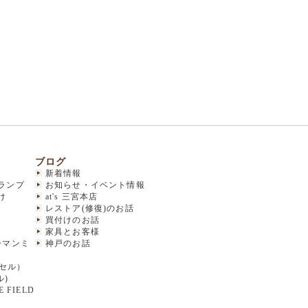
ブログ
新着情報
ランプ
お知らせ・イベント情報
け
at's 三宮本店
レストア(修復)のお話
買付けのお話
家具とお客様
(ハーマンミ
神戸のお話
クセル）
ル)
 FIELD