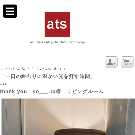
toggle
navigation
愛知県 So___.ra様 リビングルーム
当店at’sで家具や照明をお迎えいただいたお客様より
素敵なフォトをいただきました♪
ご紹介させていただきます。
「一日の終わりに温かい光を灯す時間」
***
thank you so___.ra様 リビングルーム