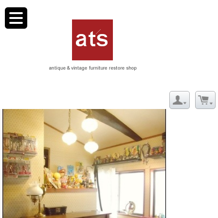
toggle
navigation
大阪府 K様邸 プライベートルーム